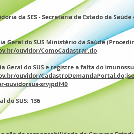
doria da SES - Secretaria de Estado da Saúde 
ria Geral do SUS Ministério da Saúde (Procedi
gov.br/ouvidor/ComoCadastrar.do
a Geral do SUS e registre a falta do imunoss
ov.br/ouvidor/CadastroDemandaPortal.do;js
-ouvidorsus-srvjpdf40
al do SUS: 136
: