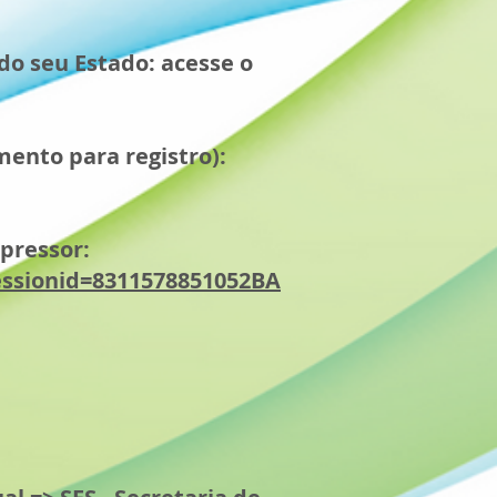
do seu Estado: acesse o
mento para registro):
upressor:
essionid=8311578851052BA