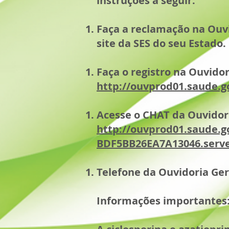
instruções a seguir:
Faça a reclamação na Ouvi
site da SES do seu Estado.
Faça o registro na Ouvido
http://ouvprod01.saude.
Acesse o CHAT da Ouvidori
http://ouvprod01.saude.g
BDF5BB26EA7A13046.server
Telefone da Ouvidoria Ger
Informações importantes