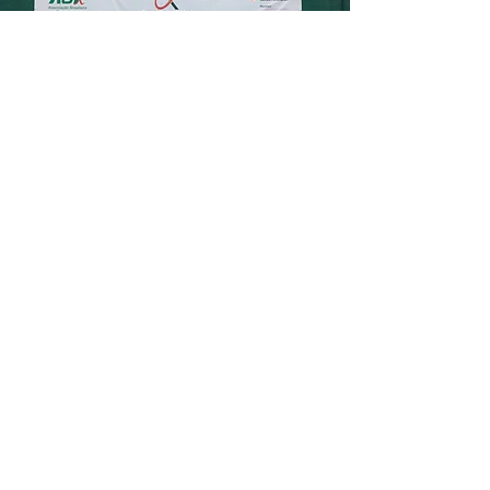
Através das quadras, pistas e
piscinas, transformamos a
gratidão em superação. Prova
a prova, mostramos que o
transplante não é um ponto
final, mas o início de uma
jornada extraordinária. No
esporte, os atletas da ABTx
não buscam apenas