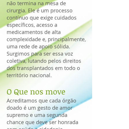
não termina na mesa de
cirurgia. Ele é um processo
contínuo que exige cuidados
específicos, acesso a
medicamentos de alta
complexidade e, principalmente,
uma rede de apoio sólida.
Surgimos para ser essa voz
coletiva, lutando pelos direitos
dos transplantados em todo o
território nacional.
O Que nos move
Acreditamos que cada órgão
doado é um gesto de amor
supremo e uma segunda
chance que deve ser honrada